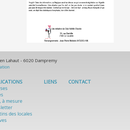
ulien Lahaut - 6020 Dampremy
sation
ICATIONS
LIENS
CONTACT
yses
es
, à mesure
letter
tins des locales
ves