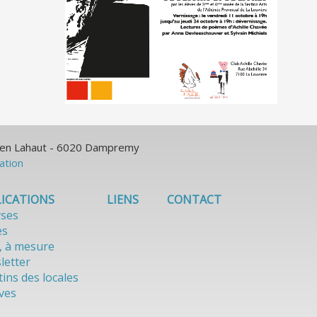
ulien Lahaut - 6020 Dampremy
sation
ICATIONS
LIENS
CONTACT
yses
es
, à mesure
letter
tins des locales
ves