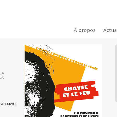
À propos
Actua
LA
LA
eschauwer