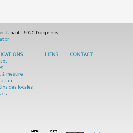
ulien Lahaut - 6020 Dampremy
sation
ICATIONS
LIENS
CONTACT
yses
es
, à mesure
letter
tins des locales
ves