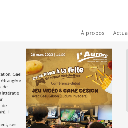
À propos
Actua
ation, Gaël
e étrangère
es de
 littératie
ur
e de
), il
ment, ses