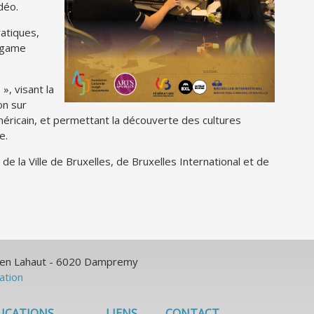
déo.
ratiques,
 game
 », visant la
on sur
éricain, et permettant la découverte des cultures
e.
de la Ville de Bruxelles, de Bruxelles International et de
ulien Lahaut - 6020 Dampremy
sation
ICATIONS
LIENS
CONTACT